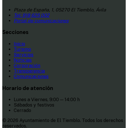
Plaza de España, 1, 05270 El Tiemblo, Ávila
Tel:
918 625 002
Portal de comunicaciones
Secciones
Inicio
Turismo
Servicios
Noticias
Corporación
Transparencia
Comunicaciones
Horario de atención
Lunes a Viernes, 9:00 — 14:00 h
Sábados y festivos
Cerrado
© 2026 Ayuntamiento de El Tiemblo. Todos los derechos
reservados.