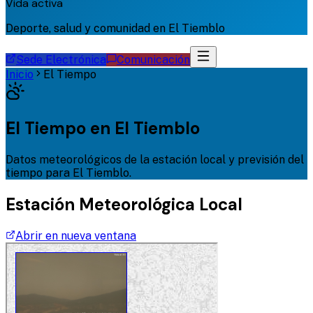
Vida activa
Deporte, salud y comunidad en El Tiemblo
Sede Electrónica
Comunicación
Inicio
El Tiempo
El Tiempo en El Tiemblo
Datos meteorológicos de la estación local y previsión del
tiempo para El Tiemblo.
Estación Meteorológica Local
Abrir en nueva ventana