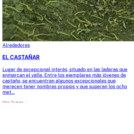
Alrededores
EL CASTAÑAR
Lugar de excepcional interés, situado en las laderas que
enmarcan el valle. Entre los ejemplares más jóvenes de
castaño, se encuentran algunos excepcionales que
merecen tener nombres propios y que superan los ocho
met…
Ver lugar