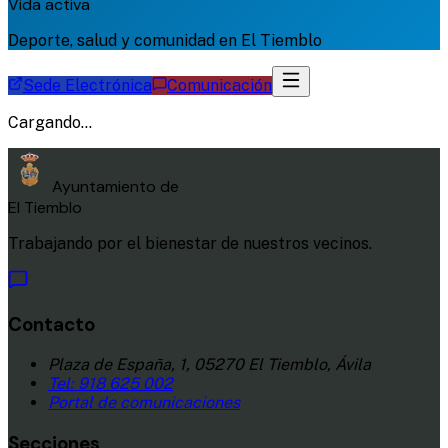
Vida activa
Deporte, salud y comunidad en El Tiemblo
Sede Electrónica
Comunicación
Cargando...
Ayuntamiento de
El Tiemblo
Trabajando por el bienestar de nuestros vecinos.
Contacto
Plaza de España, 1, 05270 El Tiemblo, Ávila
Tel:
918 625 002
Portal de comunicaciones
Secciones