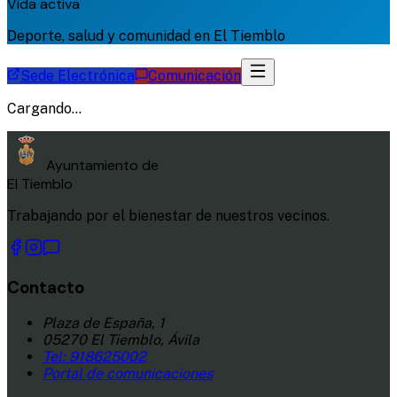
Vida activa
Deporte, salud y comunidad en El Tiemblo
Sede Electrónica
Comunicación
Cargando...
Ayuntamiento de
El Tiemblo
Trabajando por el bienestar de nuestros vecinos.
Contacto
Plaza de España, 1
05270 El Tiemblo, Ávila
Tel:
918625002
Portal de comunicaciones