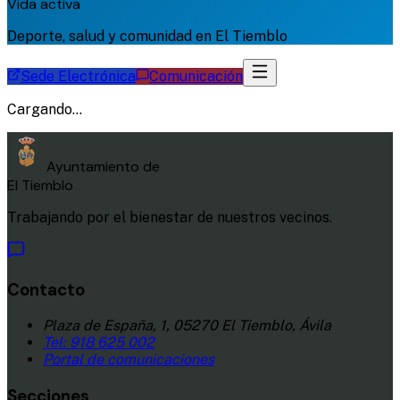
Vida activa
Deporte, salud y comunidad en El Tiemblo
Sede Electrónica
Comunicación
Cargando...
Ayuntamiento de
El Tiemblo
Trabajando por el bienestar de nuestros vecinos.
Contacto
Plaza de España, 1, 05270 El Tiemblo, Ávila
Tel:
918 625 002
Portal de comunicaciones
Secciones